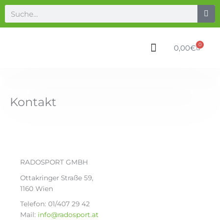
Zum
Suche
Inhalt
springen
0
Waren
0,00
€
Kontakt
RADOSPORT GMBH
Ottakringer Straße 59,
1160 Wien
Telefon: 01/407 29 42
Mail:
info@radosport.at