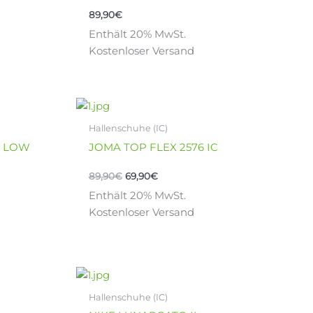
Varianten
89,90
€
auf.
Enthält 20% MwSt.
Die
Kostenloser Versand
Optionen
können
auf
Ursprünglicher
Aktueller
der
Dieses
Preis
Preis
Produktseite
Produkt
war:
ist:
Hallenschuhe (IC)
gewählt
weist
89,90€
69,90€.
6 LOW
JOMA TOP FLEX 2576 IC
werden
mehrere
Varianten
89,90
€
69,90
€
auf.
Enthält 20% MwSt.
Die
Kostenloser Versand
Optionen
können
auf
der
Dieses
Produktseite
Produkt
Hallenschuhe (IC)
gewählt
weist