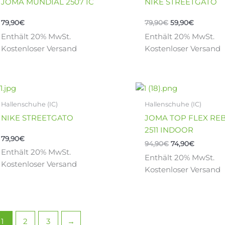
JOMA MUNDIAL 2507 IC
NIKE STREETGATO
werden
werden
mehrere
mehrere
Varianten
Varianten
79,90
€
79,90
€
59,90
€
auf.
auf.
Enthält 20% MwSt.
Enthält 20% MwSt.
Die
Die
Kostenloser Versand
Kostenloser Versand
Optionen
Optionen
können
können
auf
auf
Ursprünglicher
Aktueller
Dieses
Dieses
der
der
Preis
Preis
Produkt
Produkt
war:
ist:
Produktseite
Produktseite
Hallenschuhe (IC)
Hallenschuhe (IC)
weist
weist
94,90€
74,90€.
gewählt
gewählt
NIKE STREETGATO
JOMA TOP FLEX R
mehrere
mehrere
werden
werden
2511 INDOOR
Varianten
Varianten
79,90
€
94,90
€
74,90
€
auf.
auf.
Enthält 20% MwSt.
Enthält 20% MwSt.
Die
Die
Kostenloser Versand
Kostenloser Versand
Optionen
Optionen
können
können
auf
auf
der
der
Produktseite
Produktseite
1
2
3
→