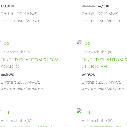
Varianten
Varianten
119,90
€
89,90
€
64,90
€
auf.
auf.
Enthält 20% MwSt.
Enthält 20% MwSt.
Die
Die
Kostenloser Versand
Kostenloser Versand
Optionen
Optionen
können
können
auf
auf
der
der
Dieses
Dieses
Produktseite
Produktseite
Produkt
Produkt
Hallenschuhe (IC)
Hallenschuhe (IC)
gewählt
gewählt
weist
weist
NIKE JR PHANTOM 6 LOW
NIKE JR PHANTOM 
werden
werden
mehrere
mehrere
ACAD IC
CLUB IC EH
Varianten
Varianten
69,90
€
54,90
€
auf.
auf.
Enthält 20% MwSt.
Enthält 20% MwSt.
Die
Die
Kostenloser Versand
Kostenloser Versand
Optionen
Optionen
können
können
auf
auf
Ursprünglicher
Aktueller
der
der
Dieses
Dieses
Preis
Preis
Produktseite
Produktseite
Produkt
Produkt
war:
ist:
Hallenschuhe (IC)
Hallenschuhe (IC)
gewählt
gewählt
weist
weist
79,90€
59,90€.