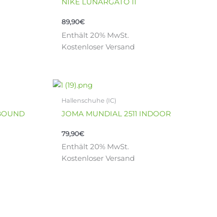
NIKE LUNARGATO II
werden
mehrere
Varianten
89,90
€
auf.
Enthält 20% MwSt.
Die
Kostenloser Versand
Optionen
können
auf
Dieses
der
Produkt
Produktseite
Hallenschuhe (IC)
weist
gewählt
EBOUND
JOMA MUNDIAL 2511 INDOOR
mehrere
werden
Varianten
79,90
€
auf.
Enthält 20% MwSt.
Die
Kostenloser Versand
Optionen
können
auf
der
Produktseite