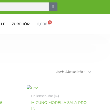
0
Warenkorb
0,00
€
LLE
ZUBEHÖR
r
Dieses
Produkt
Hallenschuhe (IC)
weist
6
MIZUNO MORELIA SALA PRO
mehrere
IN