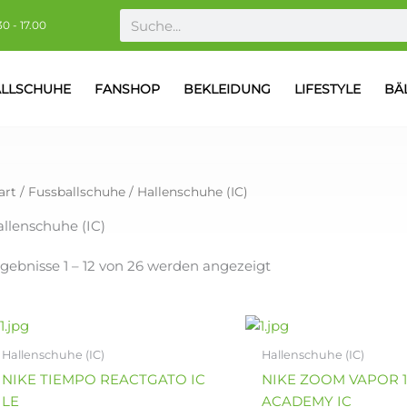
Nach
Suche
Aktualität
30 - 17.00
sortiert
ALLSCHUHE
FANSHOP
BEKLEIDUNG
LIFESTYLE
BÄ
art
/
Fussballschuhe
/ Hallenschuhe (IC)
llenschuhe (IC)
gebnisse 1 – 12 von 26 werden angezeigt
Ursprünglicher
Aktuelle
Dieses
Dieses
Preis
Preis
Produkt
Produkt
war:
ist:
Hallenschuhe (IC)
Hallenschuhe (IC)
weist
weist
89,90€
64,90€.
NIKE TIEMPO REACTGATO IC
NIKE ZOOM VAPOR 1
mehrere
mehrere
LE
ACADEMY IC