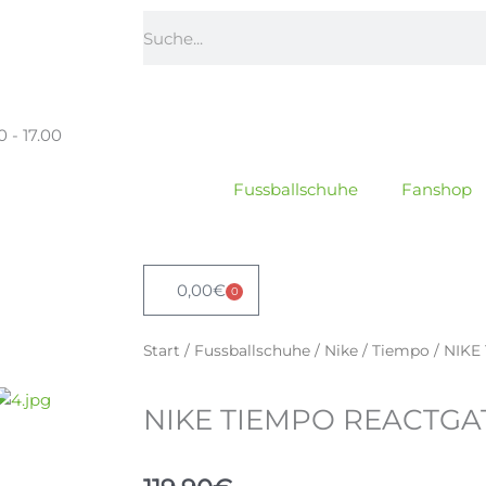
Suche
0 - 17.00
Fussballschuhe
Fanshop
0,00
€
0
Warenkorb
Start
/
Fussballschuhe
/
Nike
/
Tiempo
/ NIKE
NIKE TIEMPO REACTGAT