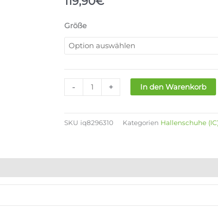
119,90
€
NIKE
Größe
TIEMPO
REACTGATO
IC
LE
Menge
-
+
In den Warenkorb
SKU
iq8296310
Kategorien
Hallenschuhe (IC