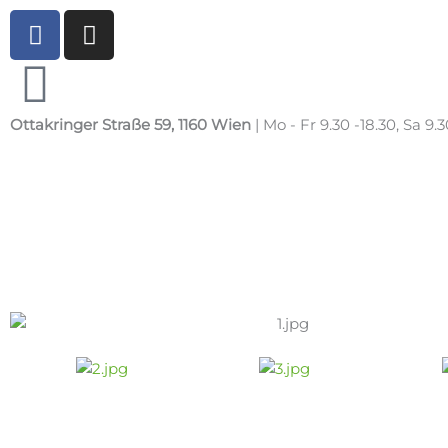
Zum
F
I
Inhalt
a
n
springen
c
s
e
t
b
a
Ottakringer Straße 59, 1160 Wien
| Mo - Fr 9.30 -18.30, Sa 9.3
o
g
o
r
k
a
m