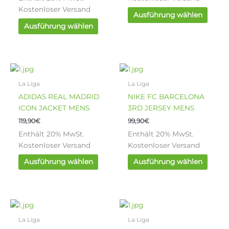
Optionen
Optio
Kostenloser Versand
können
könn
Ausführung wählen
auf
auf
Ausführung wählen
der
der
Produktseite
Produ
gewählt
gewäh
werden
werde
Dieses
Diese
Produkt
Produ
La Liga
La Liga
weist
weist
ADIDAS REAL MADRID
NIKE FC BARCELONA
mehrere
mehre
ICON JACKET MENS
3RD JERSEY MENS
Varianten
Varia
119,90
€
99,90
€
auf.
auf.
Enthält 20% MwSt.
Enthält 20% MwSt.
Die
Die
Kostenloser Versand
Kostenloser Versand
Optionen
Optio
können
könn
Ausführung wählen
Ausführung wählen
auf
auf
der
der
Produktseite
Produ
gewählt
gewäh
Dieses
Diese
werden
werde
Produkt
Produ
La Liga
La Liga
weist
weist