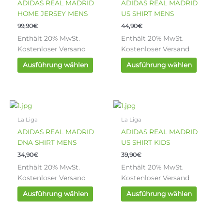
ADIDAS REAL MADRID
ADIDAS REAL MADRID
mehrere
mehre
HOME JERSEY MENS
US SHIRT MENS
Varianten
Varia
99,90
€
44,90
€
auf.
auf.
Enthält 20% MwSt.
Enthält 20% MwSt.
Die
Die
Kostenloser Versand
Kostenloser Versand
Optionen
Optio
können
könn
Ausführung wählen
Ausführung wählen
auf
auf
der
der
Produktseite
Produ
gewählt
gewäh
Dieses
Diese
werden
werde
Produkt
Produ
La Liga
La Liga
weist
weist
ADIDAS REAL MADRID
ADIDAS REAL MADRID
mehrere
mehre
DNA SHIRT MENS
US SHIRT KIDS
Varianten
Varia
34,90
€
39,90
€
auf.
auf.
Enthält 20% MwSt.
Enthält 20% MwSt.
Die
Die
Kostenloser Versand
Kostenloser Versand
Optionen
Optio
können
könn
Ausführung wählen
Ausführung wählen
auf
auf
der
der