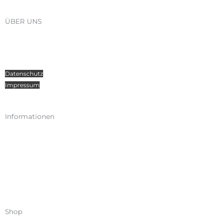
ÜBER UNS
Über Radosport
Kontakt
Teamsport
Datenschutz
Impressum
Informationen
Kataloge
Versand
Zahlungen
Widerruf
AGB
Shop