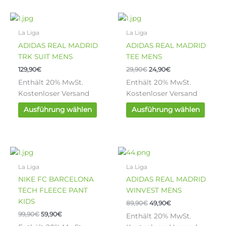
Produktseite
Produ
Ursprünglicher
Aktueller
gewählt
gewäh
Dieses
Diese
Preis
Preis
werden
werde
Produkt
Produ
war:
ist:
La Liga
La Liga
weist
weist
29,90€
24,90€.
ADIDAS REAL MADRID
ADIDAS REAL MADRID
mehrere
mehre
TRK SUIT MENS
TEE MENS
Varianten
Varia
129,90
€
29,90
€
24,90
€
auf.
auf.
Enthält 20% MwSt.
Enthält 20% MwSt.
Die
Die
Kostenloser Versand
Kostenloser Versand
Optionen
Optio
können
könn
Ausführung wählen
Ausführung wählen
auf
auf
der
der
Produktseite
Produ
Ursprünglicher
Aktueller
Ursprünglicher
Aktueller
gewählt
gewäh
Dieses
Diese
Preis
Preis
Preis
Preis
werden
werde
Produkt
Produ
war:
ist:
war:
ist:
La Liga
La Liga
weist
weist
99,90€
59,90€.
89,90€
49,90€.
NIKE FC BARCELONA
ADIDAS REAL MADRID
mehrere
mehre
TECH FLEECE PANT
WINVEST MENS
Varianten
Varia
KIDS
89,90
€
49,90
€
auf.
auf.
99,90
€
59,90
€
Enthält 20% MwSt.
Die
Die