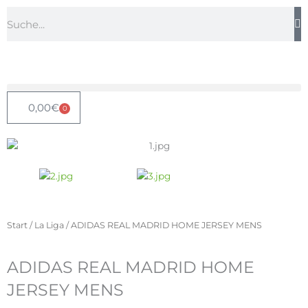
Zum
Suche
Inhalt
springen
0,00
€
0
Warenkorb
Start
/
La Liga
/ ADIDAS REAL MADRID HOME JERSEY MENS
ADIDAS REAL MADRID HOME
JERSEY MENS