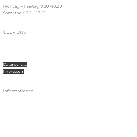
Montag – Freitag 9.30 -18.30
Samstag 9.30 – 17.00
ÜBER UNS
Über Radosport
Kontakt
Teamsport
Datenschutz
Impressum
Informationen
Kataloge
Versand
Zahlungen
Widerruf
AGB