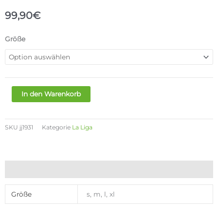
99,90
€
ADIDAS
Größe
REAL
MADRID
HOME
JERSEY
MENS
In den Warenkorb
Menge
SKU
jj1931
Kategorie
La Liga
Zusätzliche Informationen
Größe
s, m, l, xl