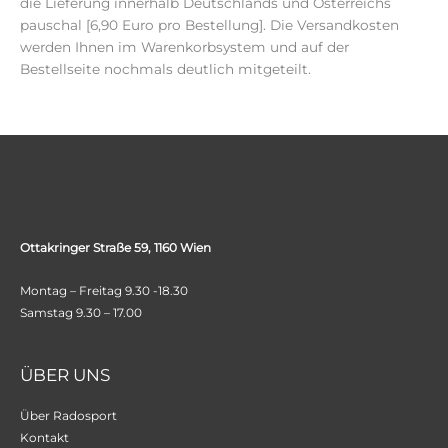
die Lieferung innerhalb Deutschlands und Österreichs
pauschal [6,90 Euro pro Bestellung]. Die Versandkosten
werden Ihnen im Warenkorbsystem und auf der
Bestellseite nochmals deutlich mitgeteilt.
Ottakringer Straße 59, 1160 Wien
Montag – Freitag 9.30 -18.30
Samstag 9.30 – 17.00
ÜBER UNS
Über Radosport
Kontakt