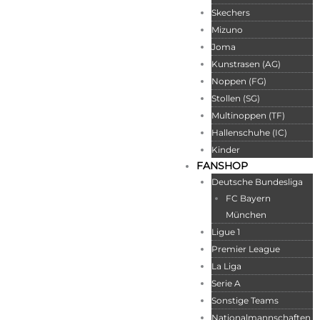
Skechers
Mizuno
Joma
Kunstrasen (AG)
Noppen (FG)
Stollen (SG)
Multinoppen (TF)
Hallenschuhe (IC)
Kinder
FANSHOP
Deutsche Bundesliga
FC Bayern
München
Ligue 1
Premier League
La Liga
Serie A
Sonstige Teams
Nationalmannschaften