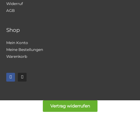
Widerruf
AGB
Shop
Mein Konto
Meine Bestellungen
Warenkorb
F
I
a
n
c
s
e
t
b
a
o
g
o
r
k
a
Vertrag widerrufen
m