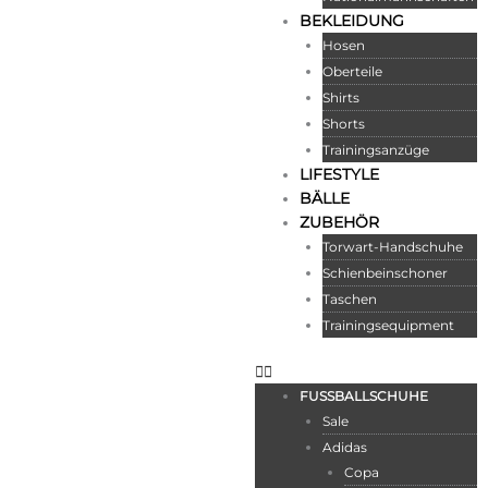
BEKLEIDUNG
Hosen
Oberteile
Shirts
Shorts
Trainingsanzüge
LIFESTYLE
BÄLLE
ZUBEHÖR
Torwart-Handschuhe
Schienbeinschoner
Taschen
Trainingsequipment
FUSSBALLSCHUHE
Sale
Adidas
Copa