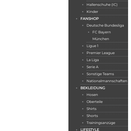
Hallenschuhe (IC)
Kinder
FANSHOP
Deutsche Bundesliga
FC Bayern
München
Ligue 1
Premier League
La Liga
Serie A
Sonstige Teams
Nationalmannschaften
BEKLEIDUNG
Hosen
Oberteile
Shirts
Shorts
Trainingsanzüge
LIFESTYLE