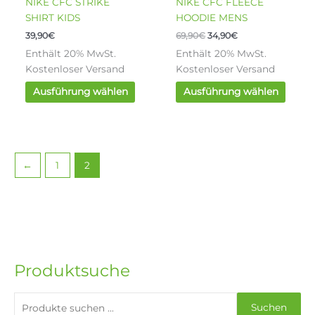
NIKE CFC STRIKE
NIKE CFC FLEECE
mehrere
mehre
SHIRT KIDS
HOODIE MENS
Varianten
Varia
39,90
€
69,90
€
34,90
€
auf.
auf.
Enthält 20% MwSt.
Enthält 20% MwSt.
Die
Die
Kostenloser Versand
Kostenloser Versand
Optionen
Optio
können
könn
Ausführung wählen
Ausführung wählen
auf
auf
der
der
Produktseite
Produ
gewählt
gewäh
werden
werde
←
1
2
Produktsuche
Suchen