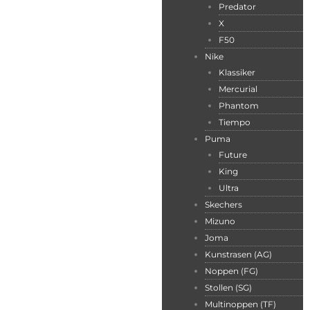
Predator
X
F50
Nike
Klassiker
Mercurial
Phantom
Tiempo
Puma
Future
King
Ultra
Skechers
Mizuno
Joma
Kunstrasen (AG)
Noppen (FG)
Stollen (SG)
Multinoppen (TF)