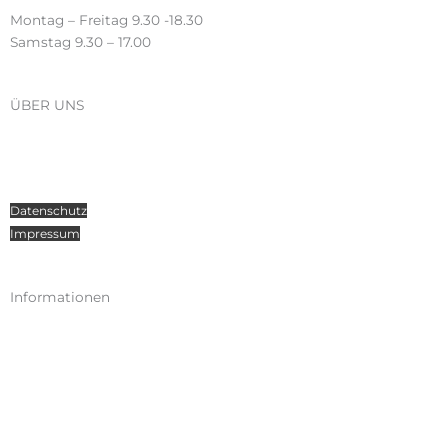
Montag – Freitag 9.30 -18.30
Samstag 9.30 – 17.00
ÜBER UNS
Über Radosport
Kontakt
Teamsport
Datenschutz
Impressum
Informationen
Kataloge
Versand
Zahlungen
Widerruf
AGB