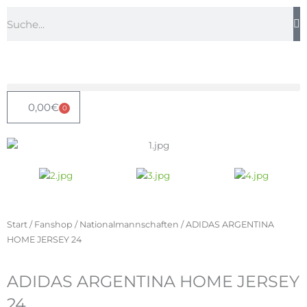
Zum
Suche
Inhalt
springen
0,00
€
0
Warenkorb
Start
/
Fanshop
/
Nationalmannschaften
/ ADIDAS ARGENTINA
HOME JERSEY 24
ADIDAS ARGENTINA HOME JERSEY
24