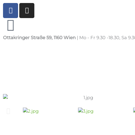
Zum
F
I
Inhalt
a
n
springen
c
s
e
t
b
a
Ottakringer Straße 59, 1160 Wien
| Mo - Fr 9.30 -18.30, Sa 9.3
o
g
o
r
k
a
m