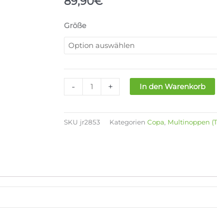
89,90
€
ADIDAS
Größe
COPA
PURE
III
LEAGUE
TF
-
+
In den Warenkorb
Menge
SKU
jr2853
Kategorien
Copa
,
Multinoppen (T