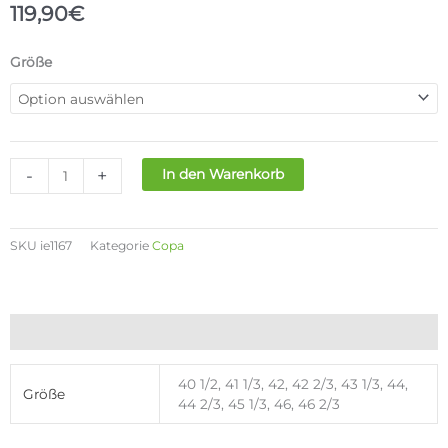
119,90
€
ADIDAS
Größe
COPA
PURE
III
PRO
TF
-
+
In den Warenkorb
Menge
SKU
ie1167
Kategorie
Copa
Zusätzliche Informationen
40 1/2, 41 1/3, 42, 42 2/3, 43 1/3, 44,
Größe
44 2/3, 45 1/3, 46, 46 2/3