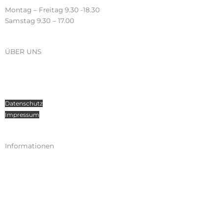
Montag – Freitag 9.30 -18.30
Samstag 9.30 – 17.00
ÜBER UNS
Über Radosport
Kontakt
Teamsport
Datenschutz
Impressum
Informationen
Kataloge
Versand
Zahlungen
Widerruf
AGB