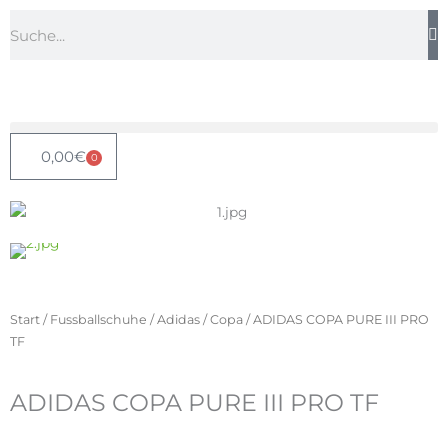
Zum
Suche
Inhalt
springen
0,00
€
0
Warenkorb
Start
/
Fussballschuhe
/
Adidas
/
Copa
/ ADIDAS COPA PURE III PRO
TF
ADIDAS COPA PURE III PRO TF