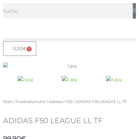
Zum
Suche
Inhalt
springen
0,00
€
0
Warenkorb
Start
/
Fussballschuhe
/
Adidas
/
F50
/ ADIDAS F50 LEAGUE LL TF
ADIDAS F50 LEAGUE LL TF
99,90
€