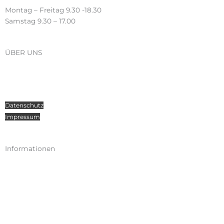
Montag – Freitag 9.30 -18.30
Samstag 9.30 – 17.00
ÜBER UNS
Über Radosport
Kontakt
Teamsport
Datenschutz
Impressum
Informationen
Kataloge
Versand
Zahlungen
Widerruf
AGB