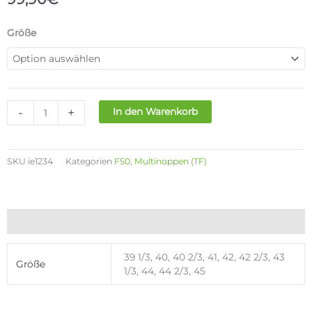
ADIDAS
Größe
F50
LEAGUE
LL
TF
Menge
-
+
In den Warenkorb
SKU
ie1234
Kategorien
F50
,
Multinoppen (TF)
Zusätzliche Informationen
39 1/3, 40, 40 2/3, 41, 42, 42 2/3, 43
Größe
1/3, 44, 44 2/3, 45