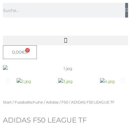
Zum
Suche
Inhalt
springen
0
Warenkorb
0,00
€
Start
/
Fussballschuhe
/
Adidas
/
F50
/ ADIDAS F50 LEAGUE TF
ADIDAS F50 LEAGUE TF