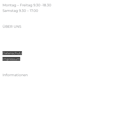
Montag – Freitag 9.30 -18.30
Samstag 9.30 – 17.00
ÜBER UNS
Über Radosport
Kontakt
Teamsport
Datenschutz
Impressum
Informationen
Kataloge
Versand
Zahlungen
Widerruf
AGB