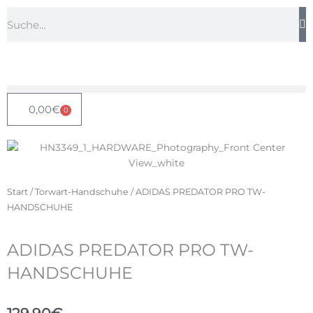
Zum
Suche
Inhalt
springen
0,00
€
0
Warenkorb
Start
/
Torwart-Handschuhe
/ ADIDAS PREDATOR PRO TW-
HANDSCHUHE
ADIDAS PREDATOR PRO TW-
HANDSCHUHE