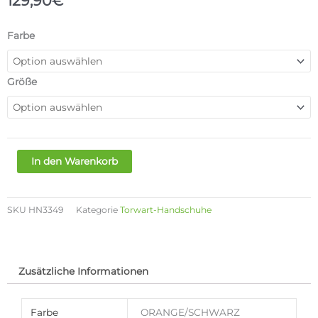
129,90
€
ADIDAS
Farbe
PREDATOR
PRO
TW-
Größe
HANDSCHUHE
Menge
In den Warenkorb
SKU
HN3349
Kategorie
Torwart-Handschuhe
Zusätzliche Informationen
Farbe
ORANGE/SCHWARZ