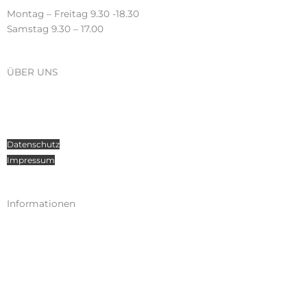
Montag – Freitag 9.30 -18.30
Samstag 9.30 – 17.00
ÜBER UNS
Über Radosport
Kontakt
Teamsport
Datenschutz
Impressum
Informationen
Kataloge
Versand
Zahlungen
Widerruf
AGB