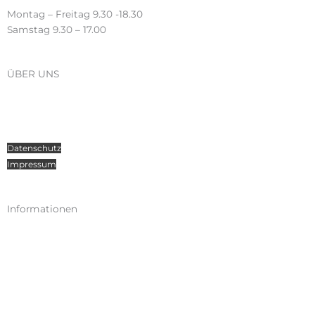
Montag – Freitag 9.30 -18.30
Samstag 9.30 – 17.00
ÜBER UNS
Über Radosport
Kontakt
Teamsport
Datenschutz
Impressum
Informationen
Kataloge
Versand
Zahlungen
Widerruf
AGB