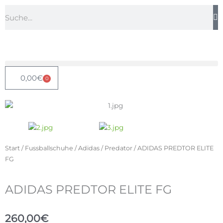
Zum
Suche
Inhalt
springen
0,00
€
0
Warenkorb
Start
/
Fussballschuhe
/
Adidas
/
Predator
/ ADIDAS PREDTOR ELITE
FG
ADIDAS PREDTOR ELITE FG
260,00
€