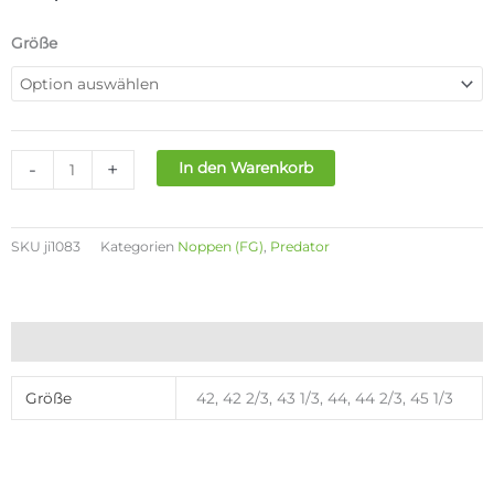
ADIDAS
Größe
PREDTOR
ELITE
FG
Menge
-
+
In den Warenkorb
SKU
ji1083
Kategorien
Noppen (FG)
,
Predator
Zusätzliche Informationen
Größe
42, 42 2/3, 43 1/3, 44, 44 2/3, 45 1/3