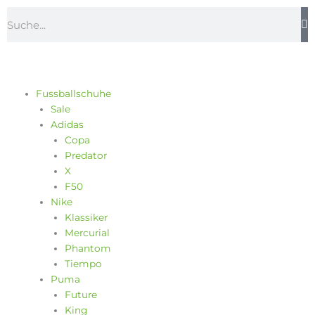
Zum
Suche
Inhalt
springen
Fussballschuhe
Sale
Adidas
Copa
Predator
X
F50
Nike
Klassiker
Mercurial
Phantom
Tiempo
Puma
Future
King