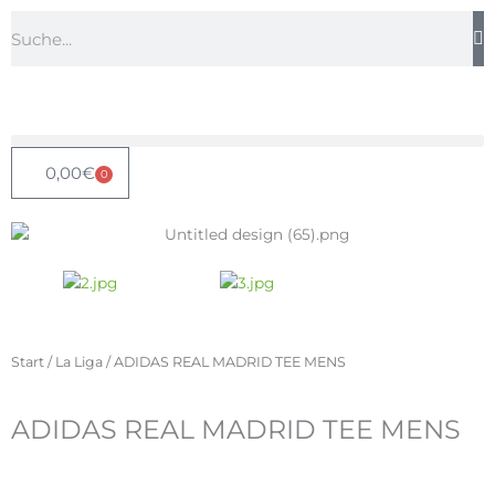
Zum
Suche
Inhalt
springen
0,00
€
0
Warenkorb
Start
/
La Liga
/ ADIDAS REAL MADRID TEE MENS
ADIDAS REAL MADRID TEE MENS