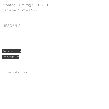
Montag – Freitag 9.30 -18.30
Samstag 9.30 – 17.00
ÜBER UNS
Über Radosport
Kontakt
Teamsport
Datenschutz
Impressum
Informationen
Kataloge
Versand
Zahlungen
Widerruf
AGB