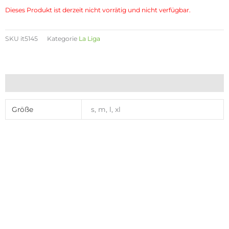
Dieses Produkt ist derzeit nicht vorrätig und nicht verfügbar.
SKU
it5145
Kategorie
La Liga
Zusätzliche Informationen
Größe
s, m, l, xl