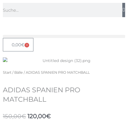
Zum
Suche
Inhalt
springen
0,00
€
0
Warenkorb
Start
/
Bälle
/ ADIDAS SPANIEN PRO MATCHBALL
ADIDAS SPANIEN PRO
MATCHBALL
Ursprünglicher
Aktueller
150,00
€
120,00
€
Preis
Preis