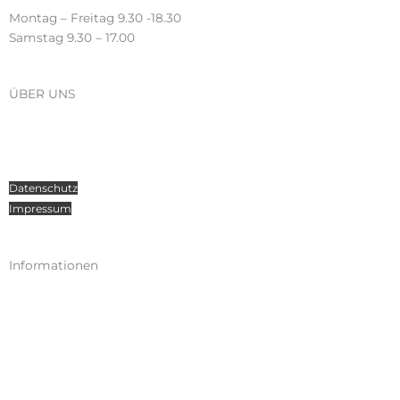
Montag – Freitag 9.30 -18.30
Samstag 9.30 – 17.00
ÜBER UNS
Über Radosport
Kontakt
Teamsport
Datenschutz
Impressum
Informationen
Kataloge
Versand
Zahlungen
Widerruf
AGB