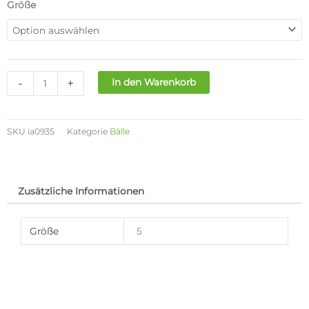
war:
ist:
ADIDAS
Größe
150,00€
120,00€.
SPANIEN
PRO
MATCHBALL
Menge
-
+
In den Warenkorb
SKU
ia0935
Kategorie
Bälle
Zusätzliche Informationen
Größe
5