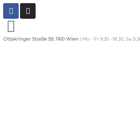
Zum
F
I
Inhalt
a
n
springen
c
s
e
t
b
a
Ottakringer Straße 59, 1160 Wien
| Mo - Fr 9.30 -18.30, Sa 9.3
o
g
o
r
k
a
m