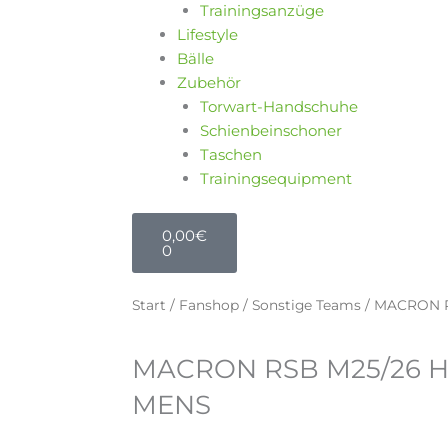
Trainingsanzüge
Lifestyle
Bälle
Zubehör
Torwart-Handschuhe
Schienbeinschoner
Taschen
Trainingsequipment
Warenkorb
0,00
€
0
Start
/
Fanshop
/
Sonstige Teams
/ MACRON 
MACRON RSB M25/26 
MENS