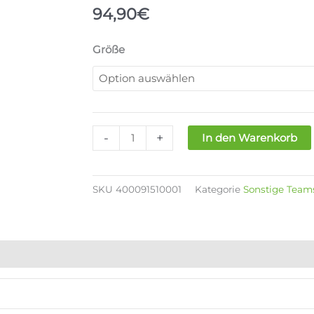
94,90
€
MACRON
Größe
RSB
M25/26
HOME
JERSEY
MENS
-
+
In den Warenkorb
Menge
SKU
400091510001
Kategorie
Sonstige Team