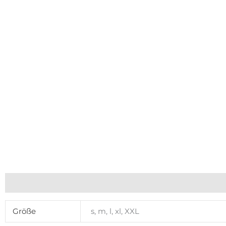
Zusätzliche Informationen
Größe
s, m, l, xl, XXL