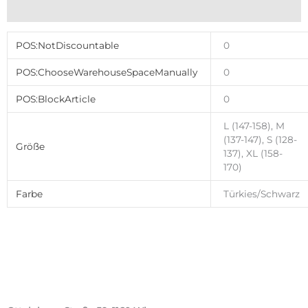
Zusätzliche Informationen
POS:NotDiscountable
0
POS:ChooseWarehouseSpaceManually
0
POS:BlockArticle
0
L (147-158), M
(137-147), S (128-
Größe
137), XL (158-
170)
Farbe
Türkies/Schwarz