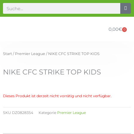
Zum
Suche
Inhalt
springen
0,00
€
0
Ware
Start
/
Premier League
/ NIKE CFC STRIKE TOP KIDS
NIKE CFC STRIKE TOP KIDS
Dieses Produkt ist derzeit nicht vorrätig und nicht verfügbar.
SKU
DZ0828354
Kategorie
Premier League