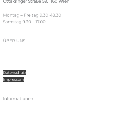
Ottakringer Straße 59, 1160 Wien
Montag – Freitag 9.30 -18.30
Samstag 9.30 – 17.00
ÜBER UNS
Über Radosport
Kontakt
Teamsport
Datenschutz
Impressum
Informationen
Kataloge
Versand
Zahlungen
Widerruf