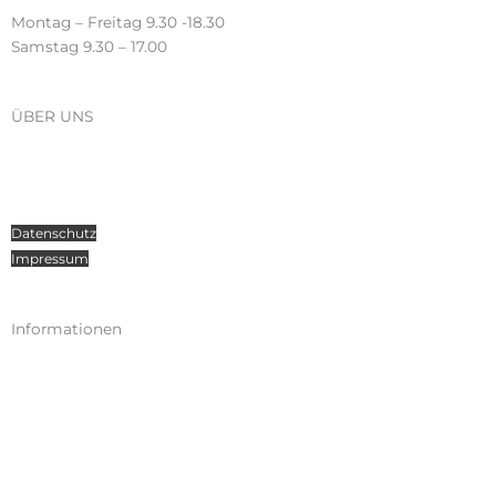
Montag – Freitag 9.30 -18.30
Samstag 9.30 – 17.00
ÜBER UNS
Über Radosport
Kontakt
Teamsport
Datenschutz
Impressum
Informationen
Kataloge
Versand
Zahlungen
Widerruf
AGB