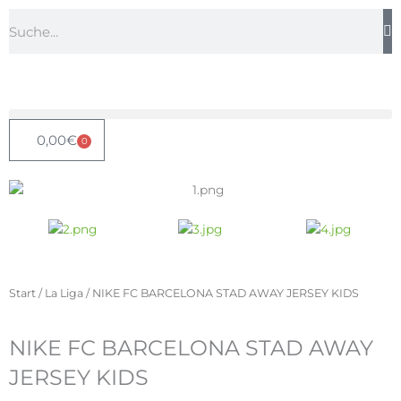
Zum
Suche
Inhalt
springen
0,00
€
0
Warenkorb
Start
/
La Liga
/ NIKE FC BARCELONA STAD AWAY JERSEY KIDS
NIKE FC BARCELONA STAD AWAY
JERSEY KIDS