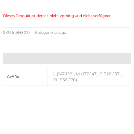
Dieses Produkt ist derzeit nicht vorrätig und nicht verfügbar.
SKU
fn9148010
Kategorie
La Liga
Zusätzliche Informationen
L (147-158), M (137-147), S (128-137),
Größe
XL (158-170)