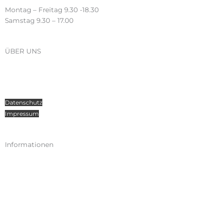
Montag – Freitag 9.30 -18.30
Samstag 9.30 – 17.00
ÜBER UNS
Über Radosport
Kontakt
Teamsport
Datenschutz
Impressum
Informationen
Kataloge
Versand
Zahlungen
Widerruf
AGB