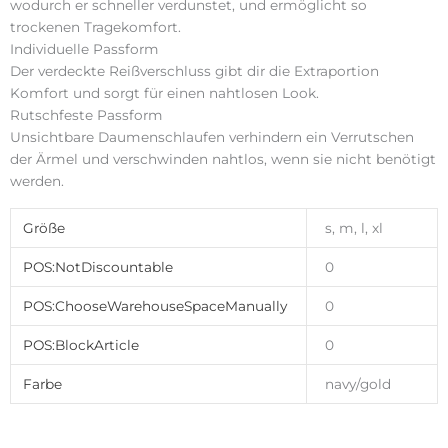
wodurch er schneller verdunstet, und ermöglicht so
trockenen Tragekomfort.
Individuelle Passform
Der verdeckte Reißverschluss gibt dir die Extraportion
Komfort und sorgt für einen nahtlosen Look.
Rutschfeste Passform
Unsichtbare Daumenschlaufen verhindern ein Verrutschen
der Ärmel und verschwinden nahtlos, wenn sie nicht benötigt
werden.
Größe
s, m, l, xl
POS:NotDiscountable
0
POS:ChooseWarehouseSpaceManually
0
POS:BlockArticle
0
Farbe
navy/gold