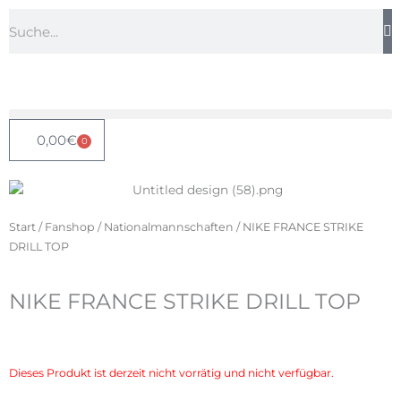
Zum
Suche
Inhalt
springen
0,00
€
0
Warenkorb
Start
/
Fanshop
/
Nationalmannschaften
/ NIKE FRANCE STRIKE
DRILL TOP
NIKE FRANCE STRIKE DRILL TOP
Dieses Produkt ist derzeit nicht vorrätig und nicht verfügbar.