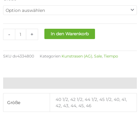
149,90€
105,00€.
LEGEND
10
PRO
AG-
PRO
-
+
In den Warenkorb
Menge
SKU
dv4334800
Kategorien
Kunstrasen (AG)
,
Sale
,
Tiempo
Zusätzliche Informationen
40 1/2, 42 1/2, 44 1/2, 45 1/2, 40, 41,
Größe
42, 43, 44, 45, 46