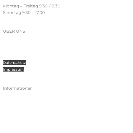
Montag – Freitag 9.30 -18.30
Samstag 9.30 – 17.00
ÜBER UNS
Über Radosport
Kontakt
Teamsport
Datenschutz
Impressum
Informationen
Kataloge
Versand
Zahlungen
Widerruf
AGB