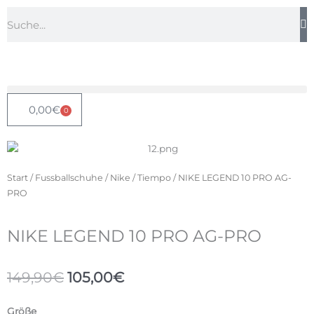
Zum
Suche
Inhalt
springen
0,00
€
0
Warenkorb
Start
/
Fussballschuhe
/
Nike
/
Tiempo
/ NIKE LEGEND 10 PRO AG-
PRO
NIKE LEGEND 10 PRO AG-PRO
Ursprünglicher
Aktueller
149,90
€
105,00
€
Preis
Preis
war:
ist:
NIKE
Größe