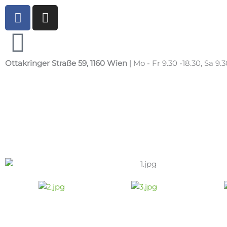
Zum
F
I
Inhalt
a
n
springen
c
s
e
t
b
a
Ottakringer Straße 59, 1160 Wien
| Mo - Fr 9.30 -18.30, Sa 9.3
o
g
o
r
k
a
m