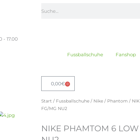
Suche
0 - 17.00
Fussballschuhe
Fanshop
0,00
€
0
Warenkorb
Start
/
Fussballschuhe
/
Nike
/
Phantom
/ NI
FG/MG NU2
NIKE PHAMTOM 6 LOW
NU2