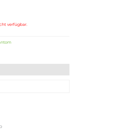
cht verfügbar.
antom
p