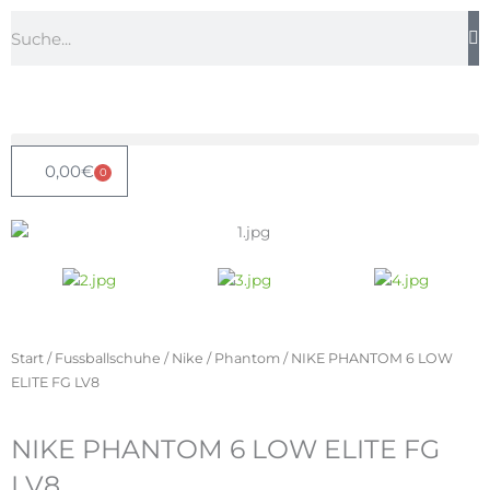
Zum
Suche
Inhalt
springen
0,00
€
0
Warenkorb
Start
/
Fussballschuhe
/
Nike
/
Phantom
/ NIKE PHANTOM 6 LOW
ELITE FG LV8
NIKE PHANTOM 6 LOW ELITE FG
LV8