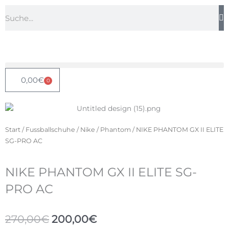
Zum
Suche
Inhalt
springen
0,00
€
0
Warenkorb
Start
/
Fussballschuhe
/
Nike
/
Phantom
/ NIKE PHANTOM GX II ELITE
SG-PRO AC
NIKE PHANTOM GX II ELITE SG-
PRO AC
Ursprünglicher
Aktueller
270,00
€
200,00
€