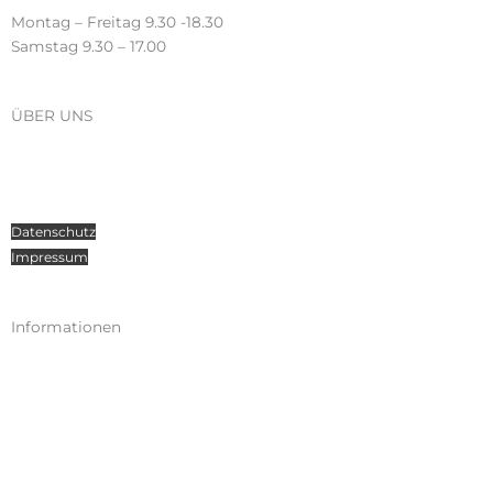
Montag – Freitag 9.30 -18.30
Samstag 9.30 – 17.00
ÜBER UNS
Über Radosport
Kontakt
Teamsport
Datenschutz
Impressum
Informationen
Kataloge
Versand
Zahlungen
Widerruf
AGB