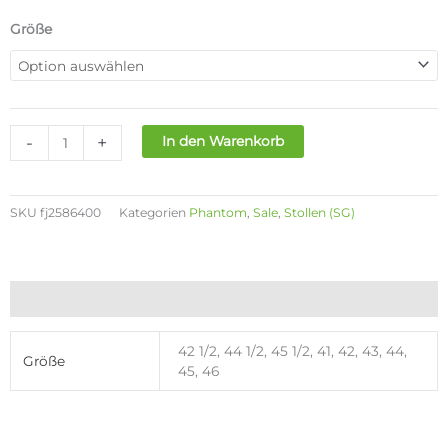
Preis
Preis
war:
ist:
NIKE
Größe
270,00€
200,00€.
PHANTOM
GX
II
ELITE
SG-
-
+
In den Warenkorb
PRO
AC
Menge
SKU
fj2586400
Kategorien
Phantom
,
Sale
,
Stollen (SG)
Zusätzliche Informationen
42 1/2, 44 1/2, 45 1/2, 41, 42, 43, 44,
Größe
45, 46