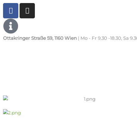
Zum
F
I
Inhalt
a
n
springen
c
s
e
t
b
a
Ottakringer Straße 59, 1160 Wien
| Mo - Fr 9.30 -18.30, Sa 9.3
o
g
o
r
k
a
m