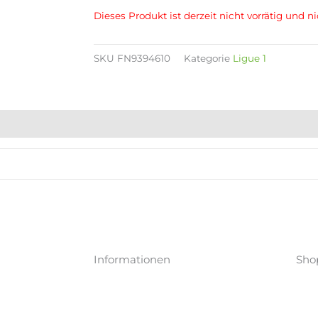
Dieses Produkt ist derzeit nicht vorrätig und ni
SKU
FN9394610
Kategorie
Ligue 1
Informationen
Sho
Kataloge
Mei
Versand
Mei