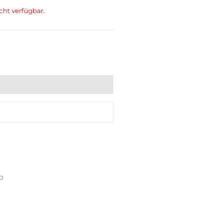
cht verfügbar.
p
n Konto
ne Bestellungen