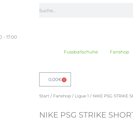
Suche
0 - 17.00
Fussballschuhe
Fanshop
0,00
€
0
Warenkorb
Start
/
Fanshop
/
Ligue 1
/ NIKE PSG STRIKE 
NIKE PSG STRIKE SHO