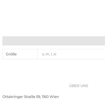
Zusätzliche Informationen
Größe
s, m, l, xl
ÜBER UNS
Über Radosport
Ottakringer Straße 59, 1160 Wien
Kontakt