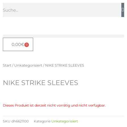
Zum
Suche
Inhalt
springen
0,00
€
0
Warenkorb
Start
/
Unkategorisiert
/ NIKE STRIKE SLEEVES
NIKE STRIKE SLEEVES
Dieses Produkt ist derzeit nicht vorrätig und nicht verfügbar.
SKU
dh6621100
Kategorie
Unkategorisiert