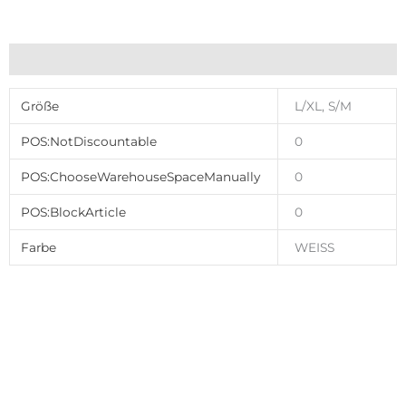
Zusätzliche Informationen
Größe
L/XL, S/M
POS:NotDiscountable
0
POS:ChooseWarehouseSpaceManually
0
POS:BlockArticle
0
Farbe
WEISS