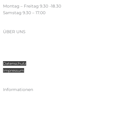
Montag – Freitag 9.30 -18.30
Samstag 9.30 – 17.00
ÜBER UNS
Über Radosport
Kontakt
Teamsport
Datenschutz
Impressum
Informationen
Kataloge
Versand
Zahlungen
Widerruf
AGB