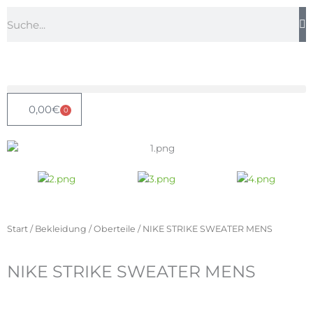
Zum
Suche
Inhalt
springen
0,00
€
0
Warenkorb
Start
/
Bekleidung
/
Oberteile
/ NIKE STRIKE SWEATER MENS
NIKE STRIKE SWEATER MENS