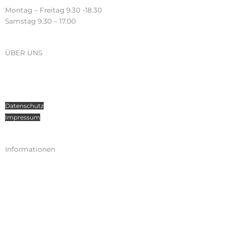
Montag – Freitag 9.30 -18.30
Samstag 9.30 – 17.00
ÜBER UNS
Über Radosport
Kontakt
Teamsport
Datenschutz
Impressum
Informationen
Kataloge
Versand
Zahlungen
Widerruf
AGB