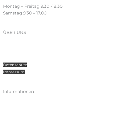
Montag – Freitag 9.30 -18.30
Samstag 9.30 – 17.00
ÜBER UNS
Über Radosport
Kontakt
Teamsport
Datenschutz
Impressum
Informationen
Kataloge
Versand
Zahlungen
Widerruf
AGB