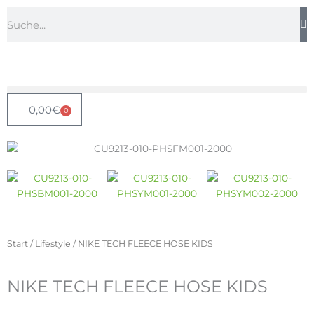
Zum
Suche
Inhalt
springen
0,00
€
0
Warenkorb
Start
/
Lifestyle
/ NIKE TECH FLEECE HOSE KIDS
NIKE TECH FLEECE HOSE KIDS