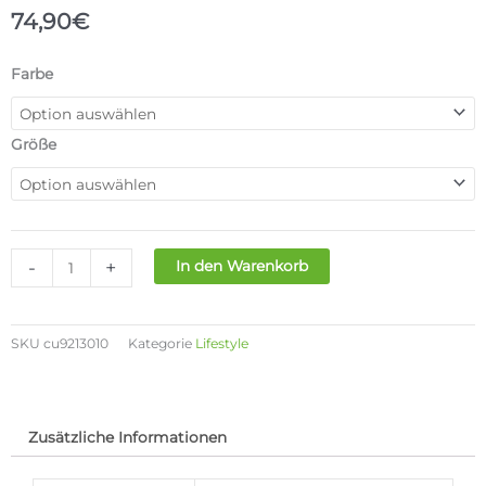
74,90
€
NIKE
Farbe
TECH
FLEECE
HOSE
Größe
KIDS
Menge
-
+
In den Warenkorb
SKU
cu9213010
Kategorie
Lifestyle
Zusätzliche Informationen