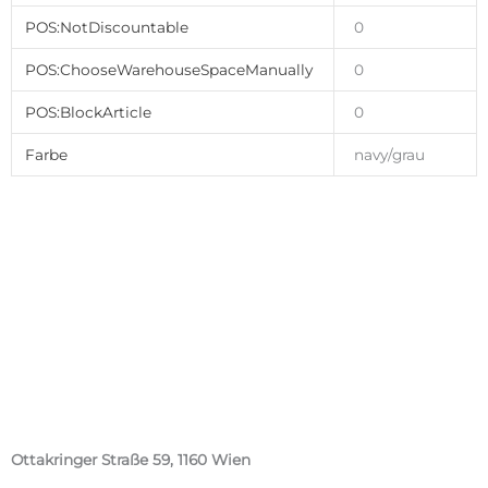
POS:NotDiscountable
0
POS:ChooseWarehouseSpaceManually
0
POS:BlockArticle
0
Farbe
navy/grau
Ottakringer Straße 59, 1160 Wien