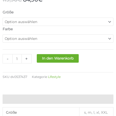
Preis
Preis
war:
ist:
NIKE
Größe
119,90€
84,90€.
TECH
FLEECE
JACKE
Farbe
MENS
Menge
-
+
In den Warenkorb
SKU
dv0537437
Kategorie
Lifestyle
Zusätzliche Informationen
Größe
s, m, l, xl, XXL