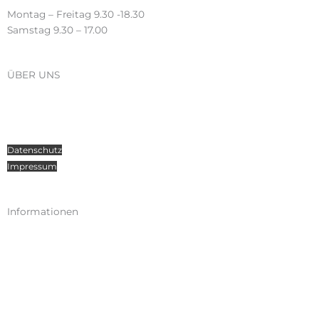
Montag – Freitag 9.30 -18.30
Samstag 9.30 – 17.00
ÜBER UNS
Über Radosport
Kontakt
Teamsport
Datenschutz
Impressum
Informationen
Kataloge
Versand
Zahlungen
Widerruf
AGB