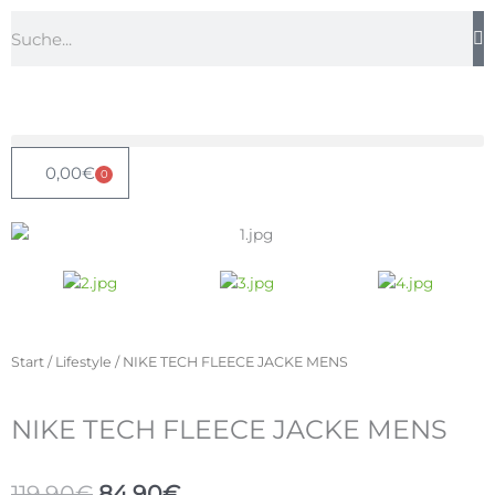
Zum
Suche
Inhalt
springen
0,00
€
0
Warenkorb
Start
/
Lifestyle
/ NIKE TECH FLEECE JACKE MENS
NIKE TECH FLEECE JACKE MENS
Ursprünglicher
Aktueller
119,90
€
84,90
€