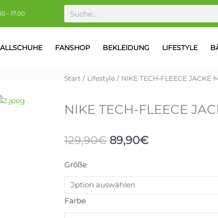
Suche
30 - 17.00
ALLSCHUHE
FANSHOP
BEKLEIDUNG
LIFESTYLE
B
Start
/
Lifestyle
/ NIKE TECH-FLEECE JACKE 
NIKE TECH-FLEECE JA
Ursprünglicher
Aktueller
129,90
€
89,90
€
Preis
Preis
war:
ist:
NIKE
Größe
129,90€
89,90€.
TECH-
FLEECE
JACKE
Farbe
MENS