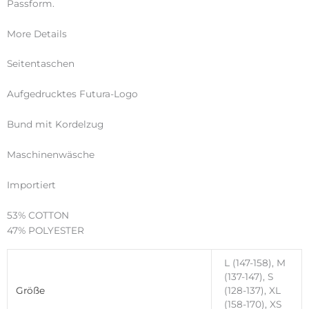
Passform.
More Details
Seitentaschen
Aufgedrucktes Futura-Logo
Bund mit Kordelzug
Maschinenwäsche
Importiert
53% COTTON
47% POLYESTER
L (147-158), M
(137-147), S
Größe
(128-137), XL
(158-170), XS