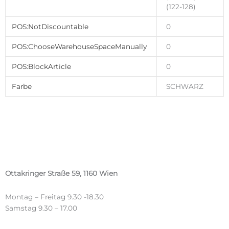
(122-128)
POS:NotDiscountable
0
POS:ChooseWarehouseSpaceManually
0
POS:BlockArticle
0
Farbe
SCHWARZ
Ottakringer Straße 59, 1160 Wien
Montag – Freitag 9.30 -18.30
Samstag 9.30 – 17.00