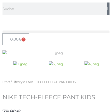
Zum
Suche
Inhalt
springen
0,00
€
0
Warenkorb
Start
/
Lifestyle
/ NIKE TECH-FLEECE PANT KIDS
NIKE TECH-FLEECE PANT KIDS
79,90
€