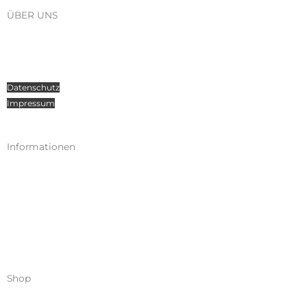
ÜBER UNS
Über Radosport
Kontakt
Teamsport
Datenschutz
Impressum
Informationen
Kataloge
Versand
Zahlungen
Widerruf
AGB
Shop
Mein Konto