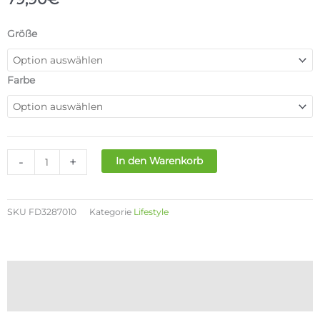
NIKE
Größe
TECH-
FLEECE
PANT
Farbe
KIDS
Menge
-
+
In den Warenkorb
SKU
FD3287010
Kategorie
Lifestyle
Beschreibung
Zusätzliche Informationen