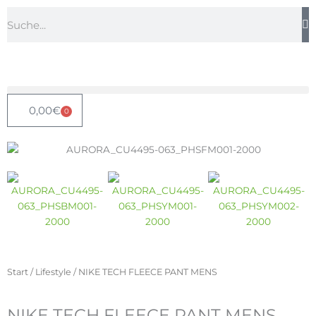
Zum
Suche
Inhalt
springen
0,00
€
0
Warenkorb
Start
/
Lifestyle
/ NIKE TECH FLEECE PANT MENS
NIKE TECH FLEECE PANT MENS