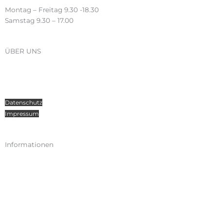
Montag – Freitag 9.30 -18.30
Samstag 9.30 – 17.00
ÜBER UNS
Über Radosport
Kontakt
Teamsport
Datenschutz
Impressum
Informationen
Kataloge
Versand
Zahlungen
Widerruf
AGB