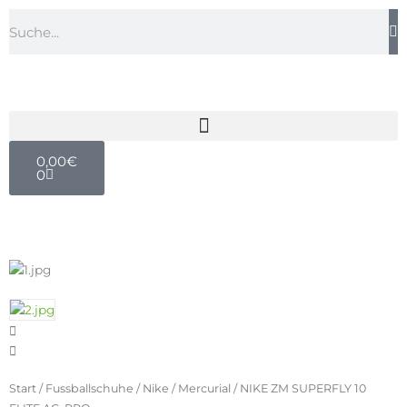
Zum
Suche
Inhalt
springen
Warenkorb
0,00
€
0
Start
/
Fussballschuhe
/
Nike
/
Mercurial
/ NIKE ZM SUPERFLY 10