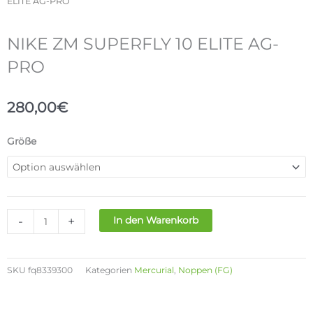
ELITE AG-PRO
NIKE ZM SUPERFLY 10 ELITE AG-
PRO
280,00
€
NIKE
Größe
ZM
SUPERFLY
10
ELITE
AG-
-
+
In den Warenkorb
PRO
Menge
SKU
fq8339300
Kategorien
Mercurial
,
Noppen (FG)