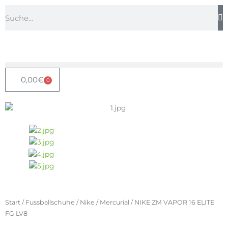
Zum
Suche
Inhalt
springen
0,00
€
0
Warenkorb
Start
/
Fussballschuhe
/
Nike
/
Mercurial
/ NIKE ZM VAPOR 16 ELITE
FG LV8