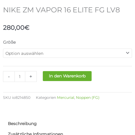
NIKE ZM VAPOR 16 ELITE FG LV8
280,00
€
NIKE
Größe
ZM
VAPOR
16
ELITE
FG
-
+
In den Warenkorb
LV8
Menge
SKU
io8214850
Kategorien
Mercurial
,
Noppen (FG)
Beschreibung
Zusätzliche Informationen