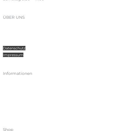
ÜBER UNS
Über Radosport
Kontakt
Teamsport
Datenschutz
Impressum
Informationen
Kataloge
Versand
Zahlungen
Widerruf
AGB
Shop