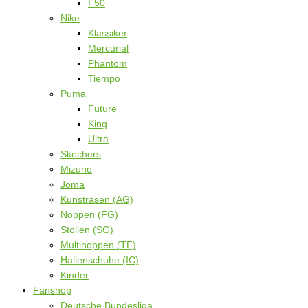
F50
Nike
Klassiker
Mercurial
Phantom
Tiempo
Puma
Future
King
Ultra
Skechers
Mizuno
Joma
Kunstrasen (AG)
Noppen (FG)
Stollen (SG)
Multinoppen (TF)
Hallenschuhe (IC)
Kinder
Fanshop
Deutsche Bundesliga