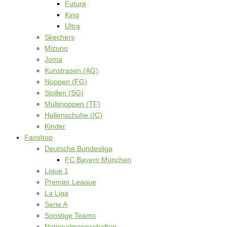
Future
King
Ultra
Skechers
Mizuno
Joma
Kunstrasen (AG)
Noppen (FG)
Stollen (SG)
Multinoppen (TF)
Hallenschuhe (IC)
Kinder
Fanshop
Deutsche Bundesliga
FC Bayern München
Ligue 1
Premier League
La Liga
Serie A
Sonstige Teams
Nationalmannschaften