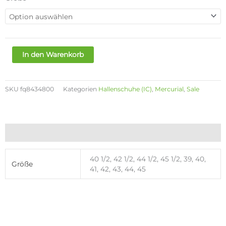
89,90€
64,90€.
ZOOM
VAPOR
16
ACADEMY
IC
In den Warenkorb
Menge
SKU
fq8434800
Kategorien
Hallenschuhe (IC)
,
Mercurial
,
Sale
Zusätzliche Informationen
40 1/2, 42 1/2, 44 1/2, 45 1/2, 39, 40,
Größe
41, 42, 43, 44, 45