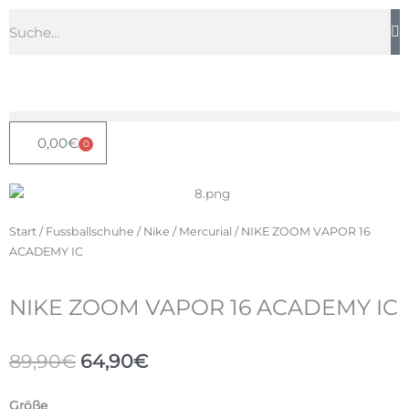
Zum
Suche
Inhalt
springen
0,00
€
0
Warenkorb
Start
/
Fussballschuhe
/
Nike
/
Mercurial
/ NIKE ZOOM VAPOR 16
ACADEMY IC
NIKE ZOOM VAPOR 16 ACADEMY IC
Ursprünglicher
Aktueller
89,90
€
64,90
€
Preis
Preis
war:
ist:
NIKE
Größe