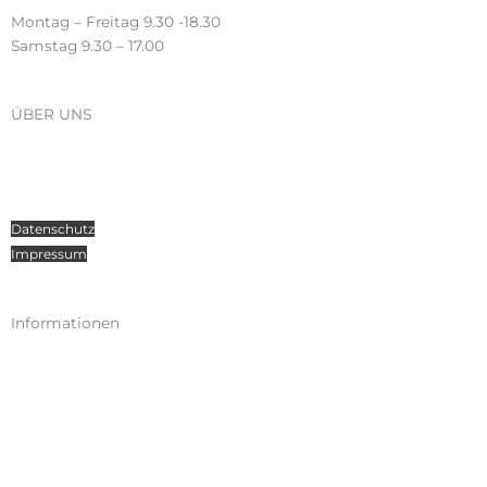
Montag – Freitag 9.30 -18.30
Samstag 9.30 – 17.00
ÜBER UNS
Über Radosport
Kontakt
Teamsport
Datenschutz
Impressum
Informationen
Kataloge
Versand
Zahlungen
Widerruf
AGB