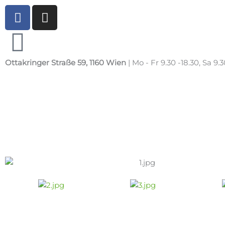
Zum
F
I
Inhalt
a
n
springen
c
s
e
t
b
a
Ottakringer Straße 59, 1160 Wien
| Mo - Fr 9.30 -18.30, Sa 9.3
o
g
o
r
k
a
m