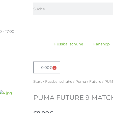
Suche
0 - 17.00
Fussballschuhe
Fanshop
0,00
€
0
Warenkorb
Start
/
Fussballschuhe
/
Puma
/
Future
/ PUM
PUMA FUTURE 9 MATC