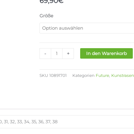
69,90
€
PUMA
Größe
FUTURE
9
MATCH
MG
JR
-
+
In den Warenkorb
Menge
SKU
10891701
Kategorien
Future
,
Kunstrasen
0, 31, 32, 33, 34, 35, 36, 37, 38