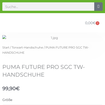
Zum
Suche
Inhalt
springen
0,00
€
0
Ware
Start
/
Torwart-Handschuhe
/ PUMA FUTURE PRO SGC TW-
HANDSCHUHE
PUMA FUTURE PRO SGC TW-
HANDSCHUHE
99,90
€
PUMA
Größe
FUTURE