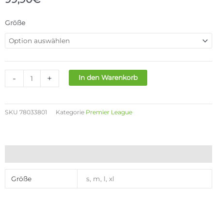
PUMA
Größe
MCFC
HOME
JERSEY
MENS
Menge
-
+
In den Warenkorb
SKU
78033801
Kategorie
Premier League
Zusätzliche Informationen
Größe
s, m, l, xl