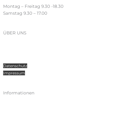
Montag – Freitag 9.30 -18.30
Samstag 9.30 – 17.00
ÜBER UNS
Über Radosport
Kontakt
Teamsport
Datenschutz
Impressum
Informationen
Kataloge
Versand
Zahlungen
Widerruf
AGB