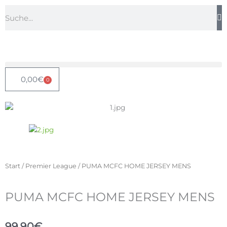
Zum
Suche
Inhalt
springen
0,00
€
0
Warenkorb
Start
/
Premier League
/ PUMA MCFC HOME JERSEY MENS
PUMA MCFC HOME JERSEY MENS
99,90
€