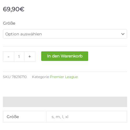
69,90
€
PUMA
Größe
MCFC
WARM
UP
SHIRT
MENS
-
+
In den Warenkorb
Menge
SKU
78216710
Kategorie
Premier League
Zusätzliche Informationen
Größe
s, m, l, xl