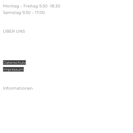
Montag – Freitag 9.30 -18.30
Samstag 9.30 – 17.00
ÜBER UNS
Über Radosport
Kontakt
Teamsport
Datenschutz
Impressum
Informationen
Kataloge
Versand
Zahlungen
Widerruf
AGB