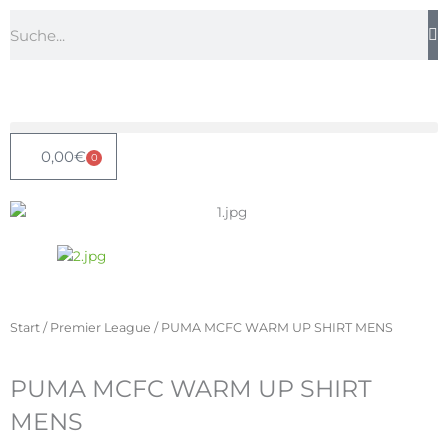
Zum
Suche
Inhalt
springen
0,00
€
0
Warenkorb
Start
/
Premier League
/ PUMA MCFC WARM UP SHIRT MENS
PUMA MCFC WARM UP SHIRT
MENS