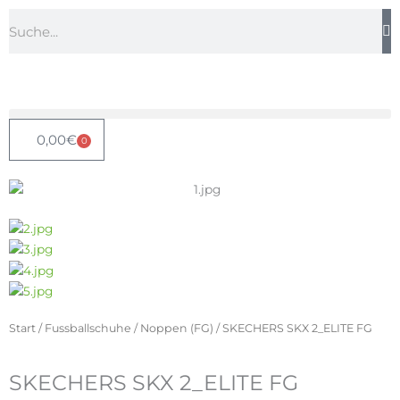
Zum
Suche
Inhalt
springen
0,00
€
0
Warenkorb
Start
/
Fussballschuhe
/
Noppen (FG)
/ SKECHERS SKX 2_ELITE FG
SKECHERS SKX 2_ELITE FG