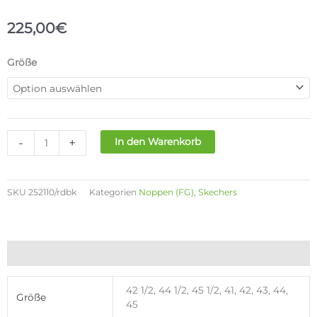
225,00
€
SKECHERS
Größe
SKX
2_ELITE
FG
Menge
-
+
In den Warenkorb
SKU
252110/rdbk
Kategorien
Noppen (FG)
,
Skechers
Zusätzliche Informationen
42 1/2, 44 1/2, 45 1/2, 41, 42, 43, 44,
Größe
45