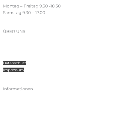
Montag – Freitag 9.30 -18.30
Samstag 9.30 – 17.00
ÜBER UNS
Über Radosport
Kontakt
Teamsport
Datenschutz
Impressum
Informationen
Kataloge
Versand
Zahlungen
Widerruf
AGB