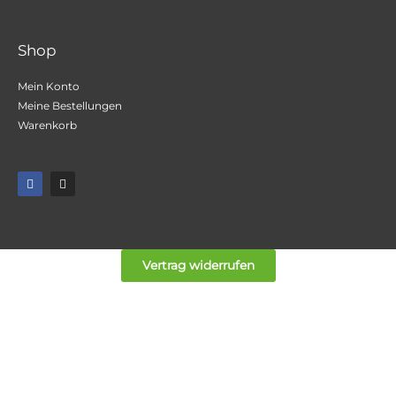
Shop
Mein Konto
Meine Bestellungen
Warenkorb
F
I
a
n
c
s
e
t
b
a
o
g
o
r
k
a
Vertrag widerrufen
m