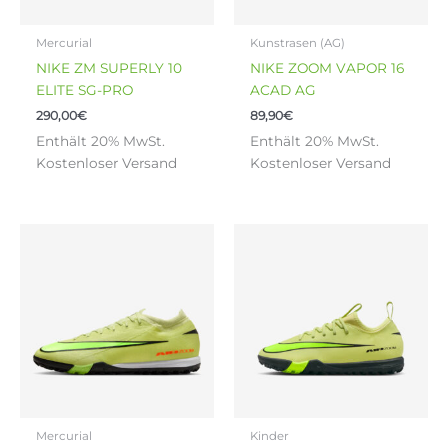
können
können
auf
auf
Mercurial
Kunstrasen (AG)
der
der
NIKE ZM SUPERLY 10
NIKE ZOOM VAPOR 16
Produktseite
Produktseite
ELITE SG-PRO
ACAD AG
gewählt
gewählt
290,00
€
89,90
€
werden
werden
Enthält 20% MwSt.
Enthält 20% MwSt.
Kostenloser Versand
Kostenloser Versand
Dieses
Dieses
Produkt
Produkt
weist
weist
mehrere
mehrere
Varianten
Varianten
auf.
auf.
Die
Die
Optionen
Optionen
können
können
auf
auf
Mercurial
Kinder