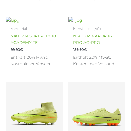
Optionen
Optionen
können
können
auf
auf
der
der
Dieses
Dieses
Produktseite
Produktseite
Produkt
Produkt
Mercurial
Kunstrasen (AG)
gewählt
gewählt
weist
weist
NIKE ZM SUPERFLY 10
NIKE ZM VAPOR 16
werden
werden
mehrere
mehrere
ACADEMY TF
PRO AG-PRO
Varianten
Varianten
99,90
€
159,90
€
auf.
auf.
Enthält 20% MwSt.
Enthält 20% MwSt.
Die
Die
Kostenloser Versand
Kostenloser Versand
Optionen
Optionen
können
können
auf
auf
der
der
Dieses
Dieses
Produktseite
Produktseite
Produkt
Produkt
gewählt
gewählt
weist
weist
werden
werden
mehrere
mehrere
Varianten
Varianten
auf.
auf.
Die
Die
Optionen
Optionen