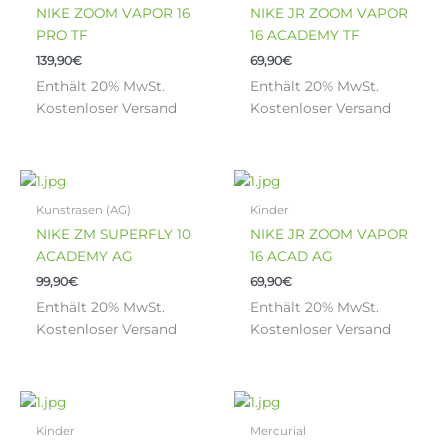
der
der
NIKE ZOOM VAPOR 16
NIKE JR ZOOM VAPOR
Produktseite
Produktseite
PRO TF
16 ACADEMY TF
gewählt
gewählt
139,90
€
69,90
€
werden
werden
Enthält 20% MwSt.
Enthält 20% MwSt.
Kostenloser Versand
Kostenloser Versand
Dieses
Dieses
Produkt
Produkt
Kunstrasen (AG)
Kinder
weist
weist
NIKE ZM SUPERFLY 10
NIKE JR ZOOM VAPOR
mehrere
mehrere
ACADEMY AG
16 ACAD AG
Varianten
Varianten
99,90
€
69,90
€
auf.
auf.
Enthält 20% MwSt.
Enthält 20% MwSt.
Die
Die
Kostenloser Versand
Kostenloser Versand
Optionen
Optionen
können
können
auf
auf
der
der
Dieses
Dieses
Produktseite
Produktseite
Produkt
Produkt
Kinder
Mercurial
gewählt
gewählt
weist
weist