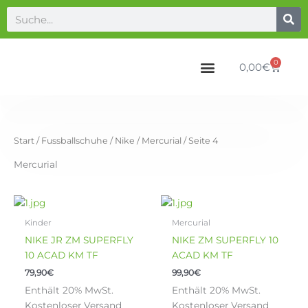
Zum
S
M
M
Suche
Inhalt
u
i
a
springen
c
n
x
0
h
Warenk
0,00
€
.
.
e
P
P
n
r
r
n
e
e
a
Start
/
Fussballschuhe
/
Nike
/
Mercurial
/ Seite 4
i
i
c
s
s
Mercurial
h
:
Dieses
Dieses
Produkt
Produkt
Kinder
Mercurial
weist
weist
NIKE JR ZM SUPERFLY
NIKE ZM SUPERFLY 10
mehrere
mehrere
10 ACAD KM TF
ACAD KM TF
Varianten
Varianten
79,90
€
99,90
€
auf.
auf.
Enthält 20% MwSt.
Enthält 20% MwSt.
Die
Die
Kostenloser Versand
Kostenloser Versand