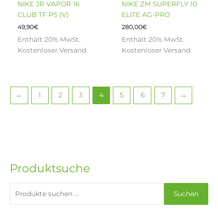
NIKE JR VAPOR 16
NIKE ZM SUPERFLY 10
werden
werden
mehrere
mehrere
CLUB TF PS (V)
ELITE AG-PRO
Varianten
Varianten
49,90
€
280,00
€
auf.
auf.
Enthält 20% MwSt.
Enthält 20% MwSt.
Die
Die
Kostenloser Versand
Kostenloser Versand
Optionen
Optionen
können
können
auf
auf
der
der
Produktseite
Produktseite
←
1
2
3
4
5
6
7
→
gewählt
gewählt
werden
werden
Produktsuche
Suchen