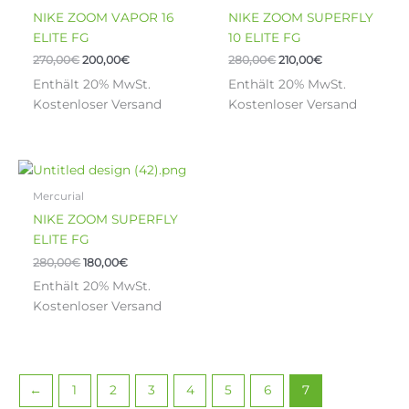
der
der
NIKE ZOOM VAPOR 16
NIKE ZOOM SUPERFLY
Produktseite
Produktseite
ELITE FG
10 ELITE FG
gewählt
gewählt
270,00
€
200,00
€
280,00
€
210,00
€
werden
werden
Enthält 20% MwSt.
Enthält 20% MwSt.
Kostenloser Versand
Kostenloser Versand
Ursprünglicher
Aktueller
Dieses
Preis
Preis
Produkt
war:
ist:
Mercurial
weist
280,00€
180,00€.
NIKE ZOOM SUPERFLY
mehrere
ELITE FG
Varianten
280,00
€
180,00
€
auf.
Enthält 20% MwSt.
Die
Kostenloser Versand
Optionen
können
auf
der
Produktseite
←
1
2
3
4
5
6
7